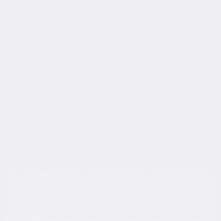
“C'était un plaisir de travailler avec Romain. Son 
profil "problem solver" et créatif a fait de lui un 
élément essentiel pour l'équipe, notamment sur 
les sujets social media/e-reputation. Proactif, ll 
sait proposer des solutions disruptives et intègre 
l'IA pour optimiser un process et gagner en 
efficacité.”
Margaux Picard
Community Manager, Samsung