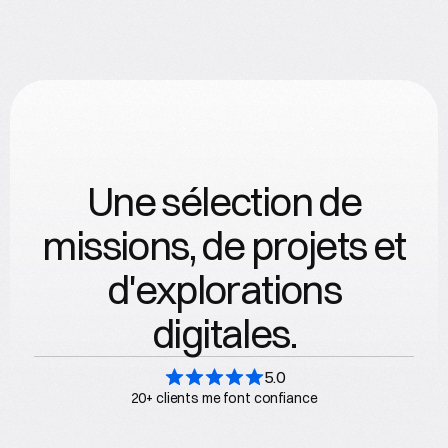
Prendre RDV
nuntius
Prendre RDV
Romain Jacquet
Une sélection de
missions, de projets et
d'explorations
digitales.
5.0
20+ clients me font confiance