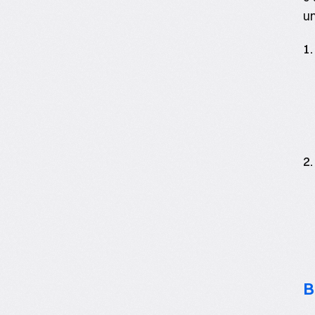
un
1.
2
B