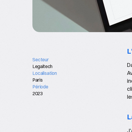
L
Secteur
Da
Legaltech
Av
Localisation
Paris
in
Période
cl
2023
le
L
J'