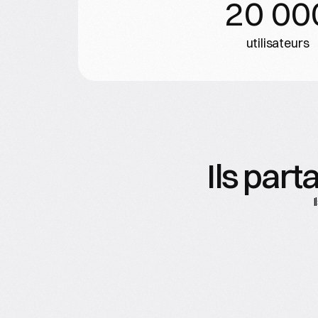
20 00
utilisateurs
Ils par
I
“C'était un plaisir de travailler avec 
Romain. Son profil "problem solver" et 
créatif a fait de lui un élément essentiel