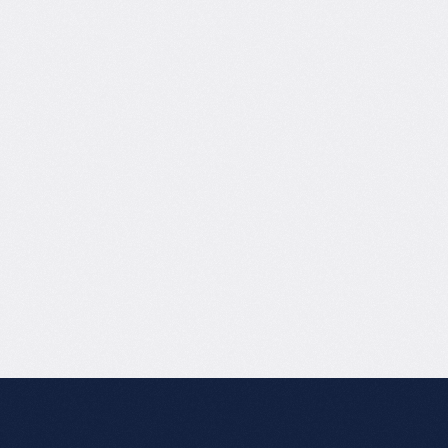
 
exceptionnelle, une curiosité aiguisée, une 
it 
volontée de fer, une créativité 
foisonnante, une disponibilité de tous les 
t 
instants.”
Floriane Bergonzi
CEO, Piemo